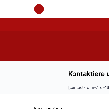
Skip
to
content
Kontaktiere 
[contact-form-7 id=“6″
Kürzliche Posts